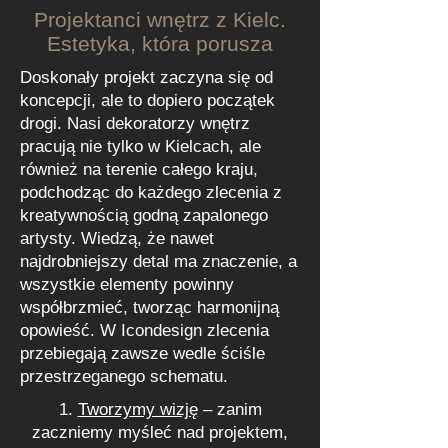
Projektanci wnętrz z Kielc.
Estetyka, która porusza
Doskonały projekt zaczyna się od
koncepcji, ale to dopiero początek
drogi. Nasi dekoratorzy wnętrz
pracują nie tylko w Kielcach, ale
również na terenie całego kraju,
podchodząc do każdego zlecenia z
kreatywnością godną zapalonego
artysty. Wiedzą, że nawet
najdrobniejszy detal ma znaczenie, a
wszystkie elementy powinny
współbrzmieć, tworząc harmonijną
opowieść. W Icondesign zlecenia
przebiegają zawsze wedle ściśle
przestrzeganego schematu.
Tworzymy wizję
– zanim
zaczniemy myśleć nad projektem,