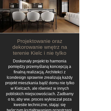
Projektowanie oraz
dekorowanie wnętrz na
terenie Kielc i nie tylko
Doskonały projekt to harmonia
pomiędzy przemyślaną koncepcją a
finalną realizacją. Architekci z
Icondesign sprawnie zrealizują każdy
projekt mieszkania bądź domu nie tylko
w Kielcach, ale również w innych
pobliskich miejscowościach. Zadbamy
o to, aby ww. proces wykraczał poza
kwestie techniczne, stając się
twórczym kształtowaniem przestrzeni,